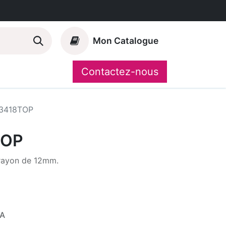
Mon Catalogue
Contactez-nous
Nos marques
CompoShop
3418TOP
TOP
 rayon de 12mm.
VA