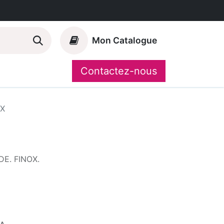
Mon Catalogue
Contactez-nous
Nos marques
CompoShop
IX
. FINOX.