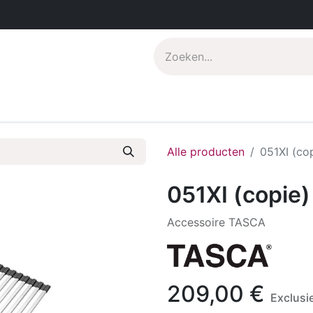
s
Pdf catalogus
Over CompoNenti
Alle producten
051XI (co
051XI (copie)
Accessoire TASCA
209,00
€
Exclusi