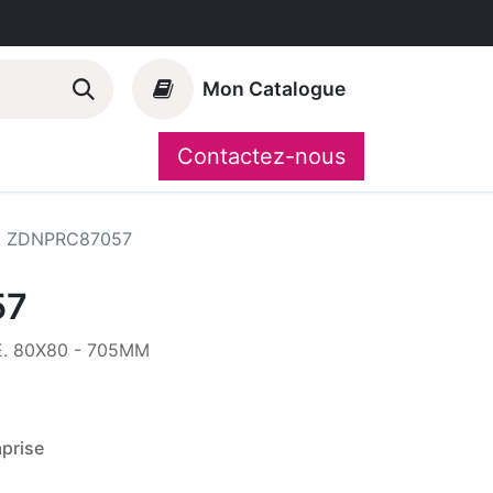
Mon Catalogue
Contactez-nous
Nos marques
CompoShop
ZDNPRC87057
57
. 80X80 - 705MM
prise