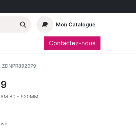
Mon Catalogue
Contactez-nous
Nos marques
CompoShop
ZDNPR892079
79
IAM 80 - 920MM
ise