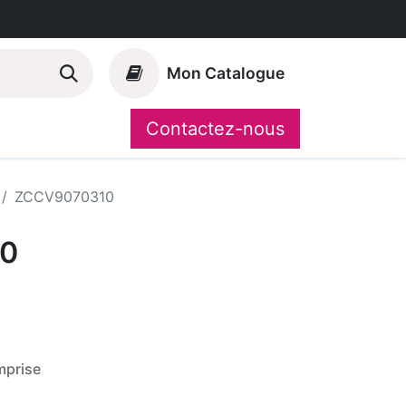
Mon Catalogue
Contactez-nous
Nos marques
CompoShop
ZCCV9070310
0
mprise