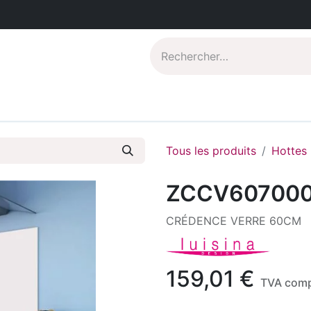
Catalogues PDF
Qui sommes-nous?
Tous les produits
Hottes
ZCCV60700
CRÉDENCE VERRE 60CM
159,01
€
TVA comp