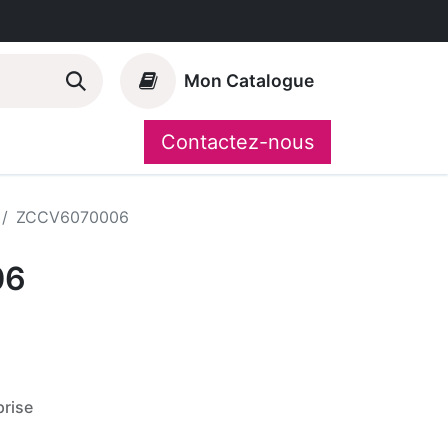
Mon Catalogue
Contactez-nous
Nos marques
CompoShop
ZCCV6070006
06
rise