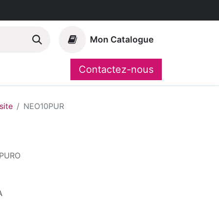
Mon Catalogue
Contactez-nous
Nos marques
CompoShop
ite
NEO10PUR
 PURO
A