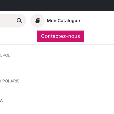
Mon Catalogue
Contactez-nous
Nos marques
CompoShop
XLPOL
R POLARIS
VA