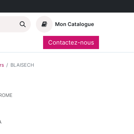
Mon Catalogue
Contactez-nous
Nos marques
CompoShop
rs
BLAISECH
HROME
A