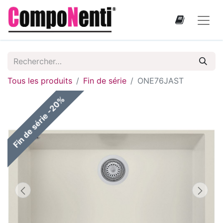
Tous les produits
Fin de série
ONE76JAST
Fin de série -20%