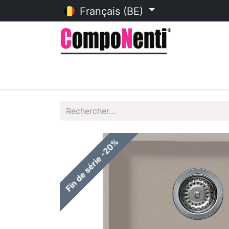
Français (BE)
Accueil
Catalogue en ligne
Fin de série -20%