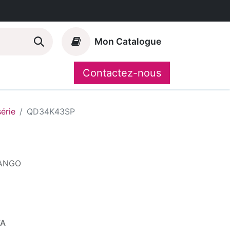
Mon Catalogue
Contactez-nous
Nos marques
CompoShop
série
QD34K43SP
FANGO
VA