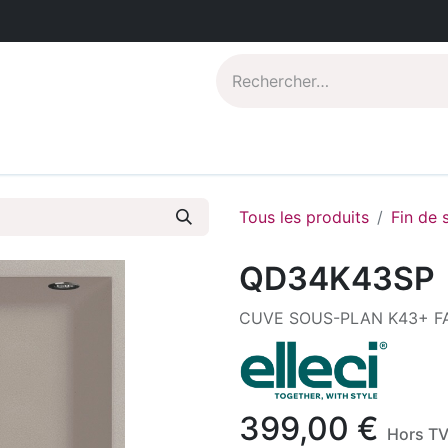
Catalogues PDF
Qui sommes-nous?
Tous les produits
Fin de 
QD34K43SP
CUVE SOUS-PLAN K43+ 
399,00
€
Hors T