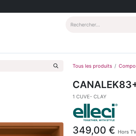
Catalogues PDF
Qui sommes-nous?
Tous les produits
Compos
CANALEK83
1 CUVE- CLAY
349,00
€
Hors T