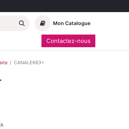
Mon Catalogue
Contactez-nous
Nos marques
CompoShop
ite
CANALEK83+
+
VA