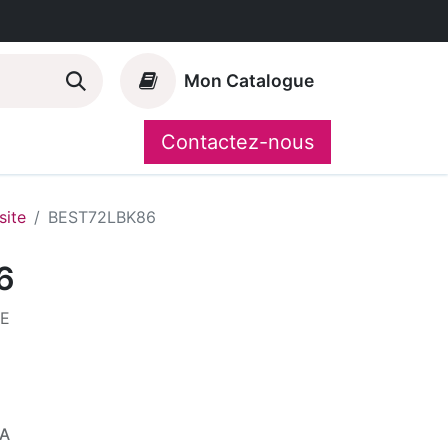
Mon Catalogue
Contactez-nous
Nos marques
CompoShop
ite
BEST72LBK86
6
TE
VA