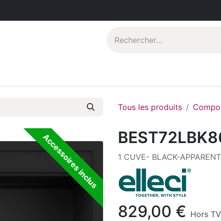
Catalogues PDF
Qui sommes-nous?
Tous les produits
Compos
BEST72LBK8
Accessoires inclus
1 CUVE- BLACK-APPAREN
829,00
€
Hors T