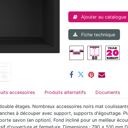
Ajouter au catalogue
Fiche technique
Produits accessoires
Produits alternatifs
Documents
ouble étages. Nombreux accessoires noirs mat coulissants en
planches à découper avec support, supports d'égouttage. Pl
rte savon (en option). Fond incliné pour un meilleur écoul
f d'ouverture et fermeture. Dimensions : 790 x 510 mm D