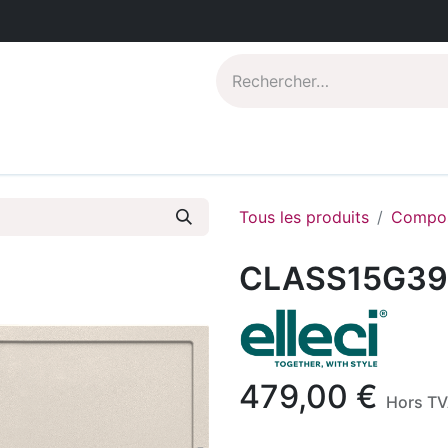
Catalogues PDF
Qui sommes-nous?
Tous les produits
Compos
CLASS15G39
479,00
€
Hors T