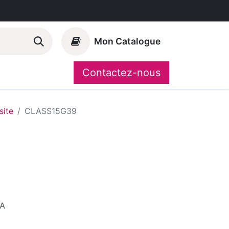
Mon Catalogue
Contactez-nous
Nos marques
CompoShop
ite
CLASS15G39
VA