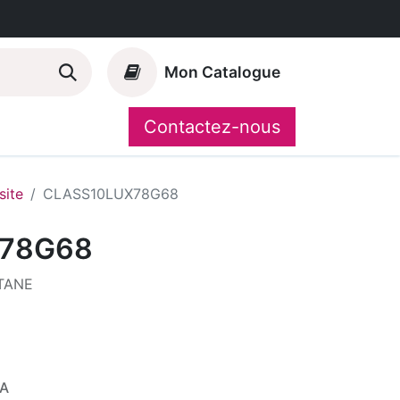
Mon Catalogue
Contactez-nous
Nos marques
CompoShop
ite
CLASS10LUX78G68
78G68
ITANE
VA