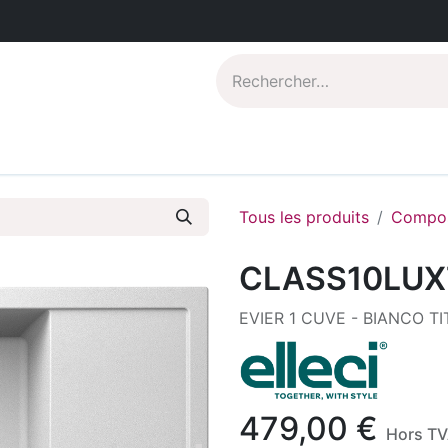
Catalogues PDF
Qui sommes-nous?
Tous les produits
Compos
CLASS10LUX
EVIER 1 CUVE - BIANCO T
479,00
€
Hors T