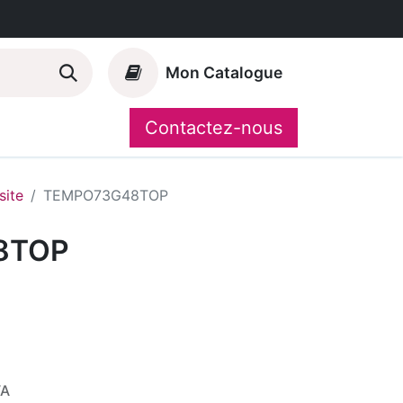
Mon Catalogue
Contactez-nous
Nos marques
CompoShop
ite
TEMPO73G48TOP
8TOP
VA