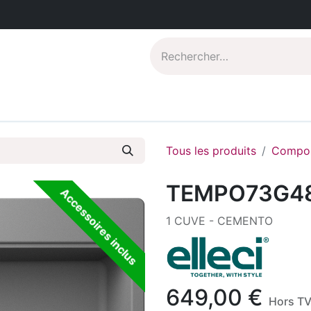
Catalogues PDF
Qui sommes-nous?
Tous les produits
Compos
TEMPO73G4
Accessoires inclus
1 CUVE - CEMENTO
649,00
€
Hors T