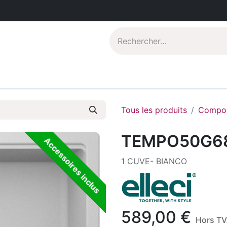
Catalogues PDF
Qui sommes-nous?
Tous les produits
Compos
TEMPO50G6
Accessoires inclus
1 CUVE- BIANCO
589,00
€
Hors T