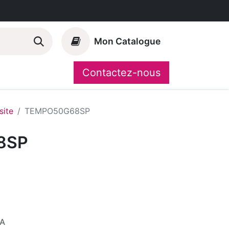
Mon Catalogue
Contactez-nous
Nos marques
CompoShop
ite
TEMPO50G68SP
8SP
VA