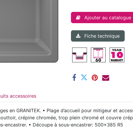
Ajouter au catalogue
Fiche technique
Produits accessoires
ges en GRANITEK. • Plage d’accueil pour mitigeur et acces
égouttoir, crépine chromée, trop plein chromé et couvre crép
 sous-encastrer. • Découpe à sous-encastrer: 500x385 R5