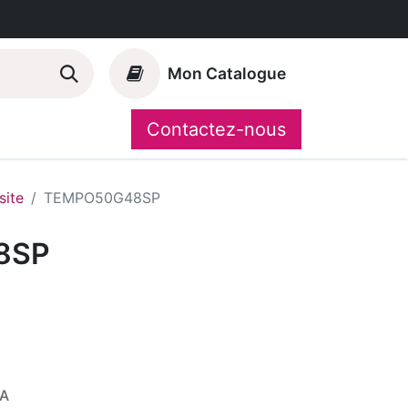
Mon Catalogue
Contactez-nous
Nos marques
CompoShop
ite
TEMPO50G48SP
8SP
VA