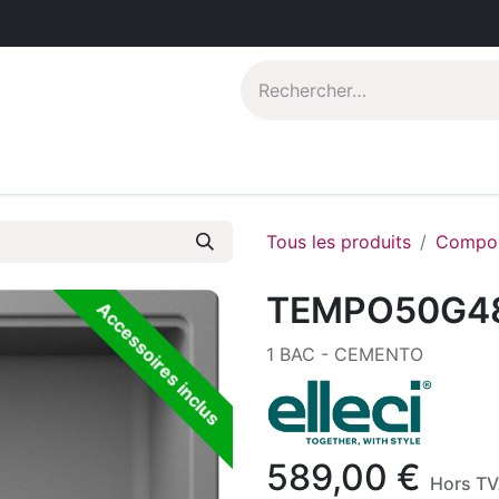
Catalogues PDF
Qui sommes-nous?
Tous les produits
Compos
TEMPO50G4
Accessoires inclus
1 BAC - CEMENTO
589,00
€
Hors T