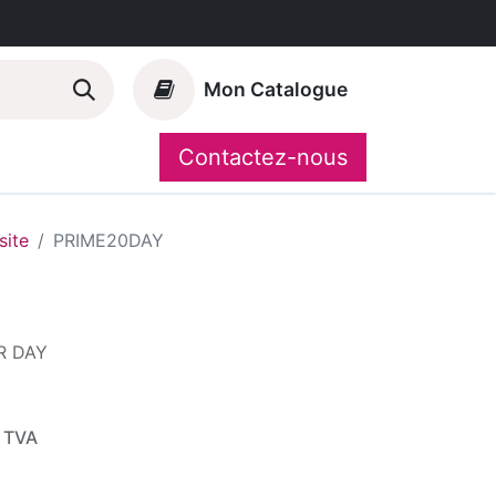
Mon Catalogue
Contactez-nous
Nos marques
CompoShop
ite
PRIME20DAY
R DAY
 TVA