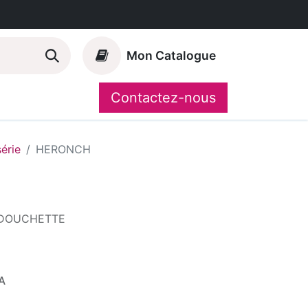
Mon Catalogue
Contactez-nous
Nos marques
CompoShop
série
HERONCH
 DOUCHETTE
A