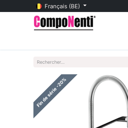
Français (BE)
Accueil
Catalogue en ligne
Fin de série -20%