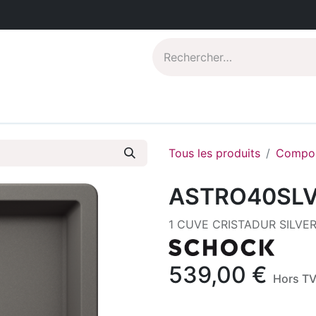
Catalogues PDF
Qui sommes-nous?
Tous les produits
Compos
ASTRO40SL
1 CUVE CRISTADUR SILVE
539,00
€
Hors T