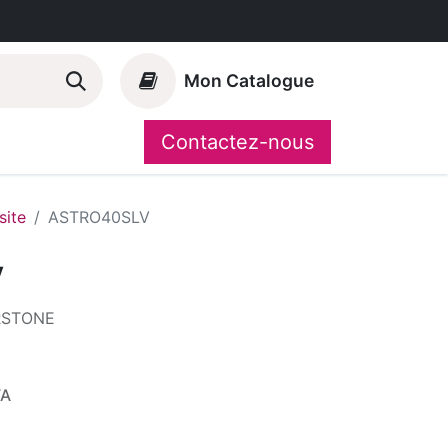
Mon Catalogue
Contactez-nous
Nos marques
CompoShop
ite
ASTRO40SLV
V
RSTONE
VA