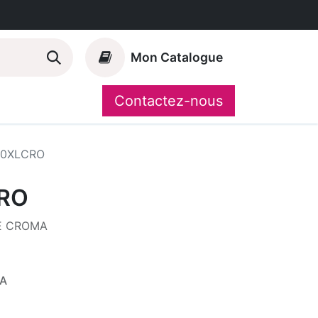
Mon Catalogue
Contactez-nous
Nos marques
CompoShop
10XLCRO
RO
TE CROMA
VA