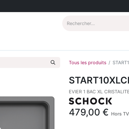
Catalogues PDF
Qui sommes-nous?
Tous les produits
START
START10XLC
EVIER 1 BAC XL CRISTALI
479,00
€
Hors T