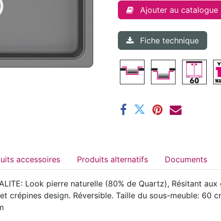
Ajouter au catalogue
Fiche technique
Produits accessoires
Produits alternatifs
Documents
LITE: Look pierre naturelle (80% de Quartz), Résitant aux g
n et crépines design. Réversible. Taille du sous-meuble: 6
m