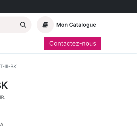
Mon Catalogue
Contactez-nous
Nos marques
CompoShop
-III-BK
BK
R.
VA