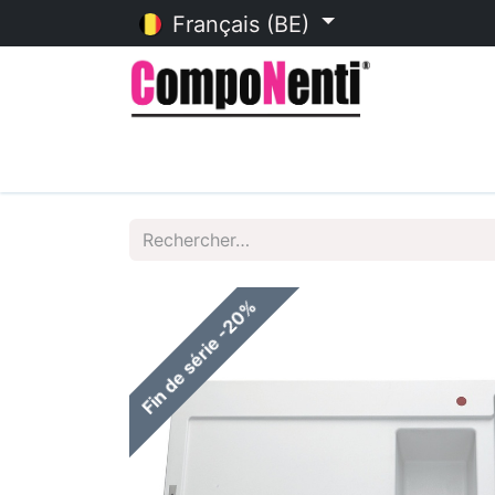
Français (BE)
Accueil
Catalogue en ligne
Fin de série -20%