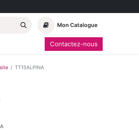
Mon Catalogue
Contactez-nous
Nos marques
CompoShop
ite
TT15ALPINA
t
VA