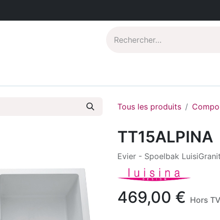
Catalogues PDF
Qui sommes-nous?
Tous les produits
Compos
TT15ALPINA
Evier - Spoelbak LuisiGrani
469,00
€
Hors T