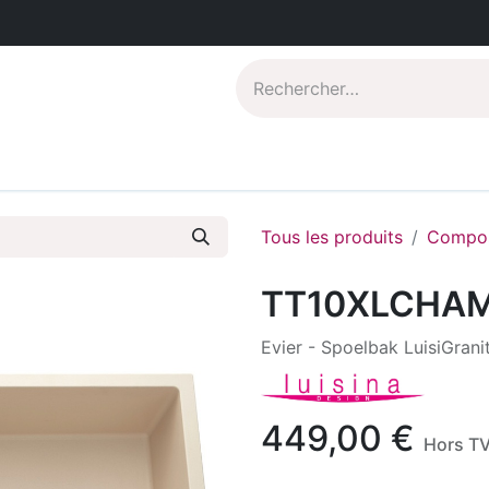
Catalogues PDF
Qui sommes-nous?
Tous les produits
Compos
TT10XLCHA
Evier - Spoelbak LuisiGrani
449,00
€
Hors T