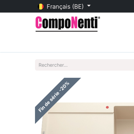
Français (BE)
Accueil
Catalogue en ligne
Fin de série -20%