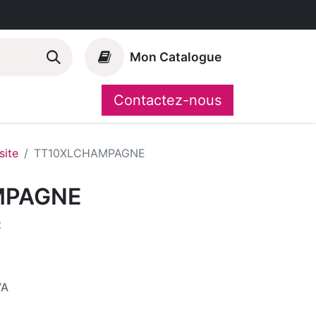
Mon Catalogue
Contactez-nous
Nos marques
CompoShop
ite
TT10XLCHAMPAGNE
MPAGNE
t
VA