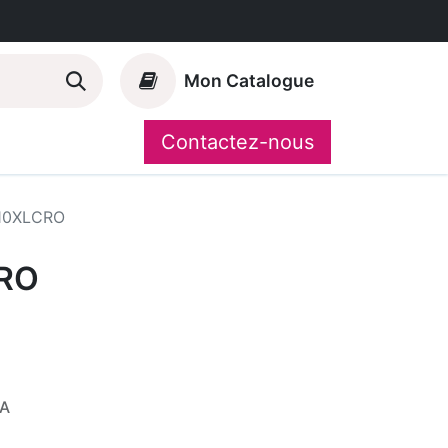
Mon Catalogue
Contactez-nous
Nos marques
CompoShop
10XLCRO
RO
VA