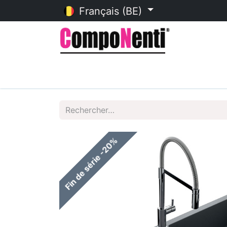
Français (BE)
Accueil
Catalogue en ligne
Fin de série -20%