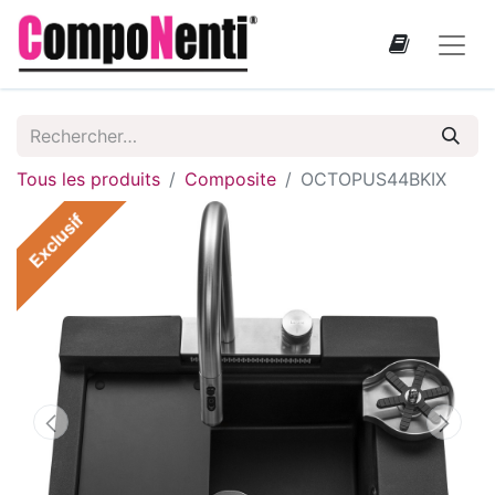
Tous les produits
Composite
OCTOPUS44BKIX
Exclusif