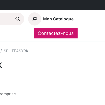
Mon Catalogue
Contactez-nous
Nos marques
CompoShop
SPLITEASYBK
K
comprise