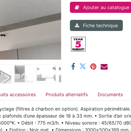
Ajouter au catalogue
Fiche technique
Produits accessoires
Produits alternatifs
Documents
clage (filtres à charbon en option). Aspiration périmétrale
 plafonds d’une épaisseur de 18 à 33 mm. • Sortie d’air ori
4000°K. • Débit : 775 m3/h. • Niveau sonore : 45/65/70 dB
). • Finition : Noir mat. • Dimensions : 1000x500x189 mm • 