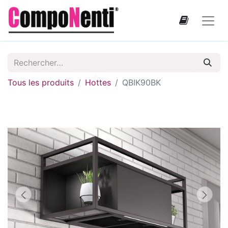
Tous les produits
Hottes
QBIK90BK