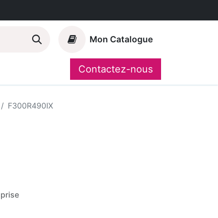
Mon Catalogue
Contactez-nous
Nos marques
CompoShop
F300R490IX
prise