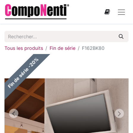
Tous les produits
Fin de série
F162BK80
Fin de série -20%