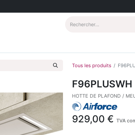
Catalogues PDF
Qui sommes-nous?
Tous les produits
F96PL
F96PLUSWH
HOTTE DE PLAFOND / ME
929,00
€
TVA com