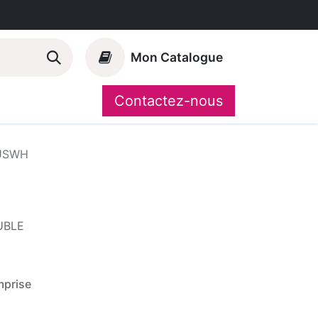
Mon Catalogue
Contactez-nous
Nos marques
CompoShop
USWH
UBLE
prise