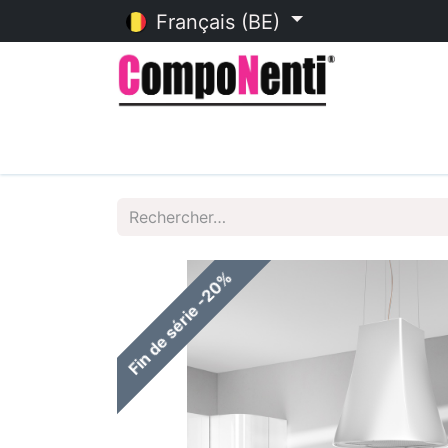
Français (BE)
Accueil
Catalogue en ligne
Fin de série -20%