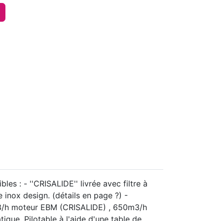
es : - ''CRISALIDE'' livrée avec filtre à
 inox design. (détails en page ?) -
700m3/h moteur EBM (CRISALIDE) , 650m3/h
que. Pilotable à l'aide d'une table de