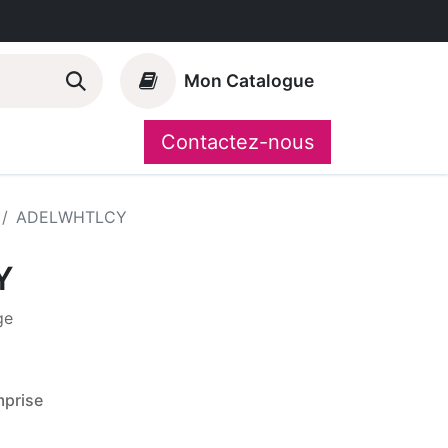
Mon Catalogue
Contactez-nous
Nos marques
CompoShop
ADELWHTLCY
Y
ge
prise