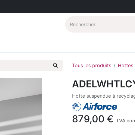
Catalogues PDF
Qui sommes-nous?
Tous les produits
Hottes
ADELWHTLC
Hotte suspendue à recycla
879,00
€
TVA com