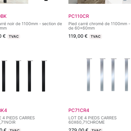
0BK
PC110CR
arré noir de 1100mm - section de
Pied carré chromé de 1100mm - 
0mm
de 60x60mm
0
€
119,00
€
TVAC
TVAC
BK4
PC71CR4
E 4 PIEDS CARRES
LOT DE 4 PIEDS CARRES
,71NOIR
60X60,71CHROME
0
€
279,00
€
TVAC
TVAC