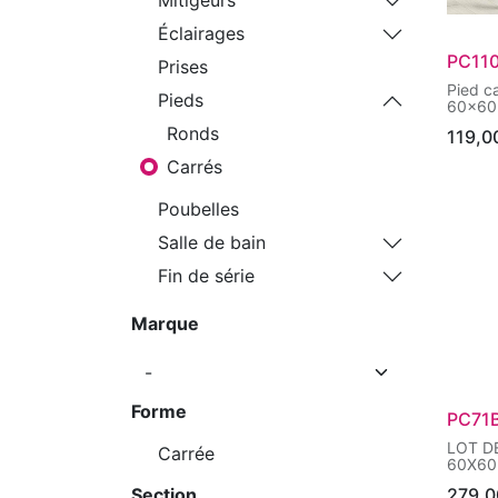
Éclairages
PC11
Prises
Pied c
Pieds
60x6
Ronds
119,0
Carrés
Poubelles
Salle de bain
Fin de série
Marque
Forme
PC71
LOT D
Carrée
60X60
Section
279,0