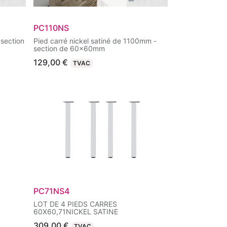
PC110NS
section
Pied carré nickel satiné de 1100mm -
section de 60x60mm
129,00
€
TVAC
PC71NS4
LOT DE 4 PIEDS CARRES
60X60,71NICKEL SATINE
309,00
€
TVAC