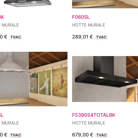
BK
F060SL
 MURALE
HOTTE MURALE
0
€
289,01
€
TVAC
TVAC
SL
F5390S4TOTALBK
 MURALE
HOTTE MURALE
0
€
679,00
€
TVAC
TVAC