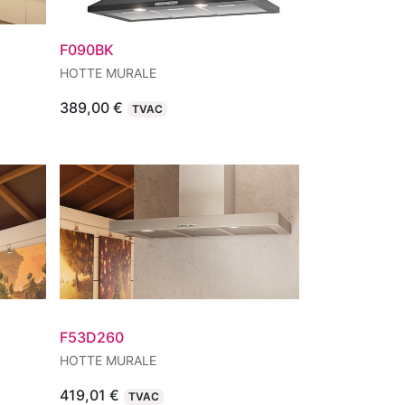
F090BK
HOTTE MURALE
389,00
€
TVAC
F53D260
HOTTE MURALE
419,01
€
TVAC