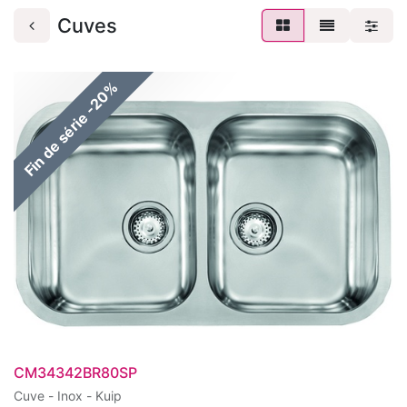
Cuves
Fin de série -20%
CM34342BR80SP
Cuve - Inox - Kuip