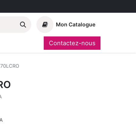
Mon Catalogue
Contactez-nous
Nos marques
CompoShop
70LCRO
RO
A
A