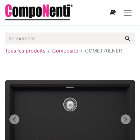
Tous les produits
Composite
COMET70LNER