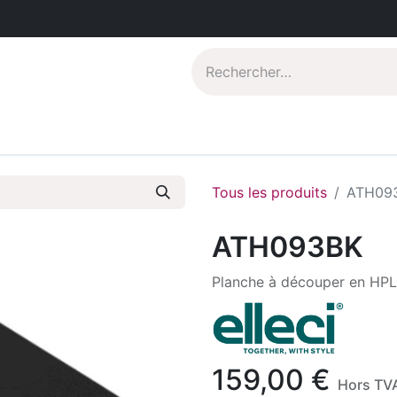
Catalogues PDF
Qui sommes-nous?
Tous les produits
ATH09
ATH093BK
Planche à découper en HPL
159,00
€
Hors TV