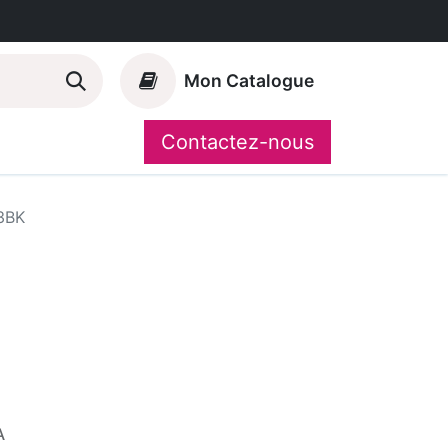
Mon Catalogue
Contactez-nous
Nos marques
CompoShop
3BK
A