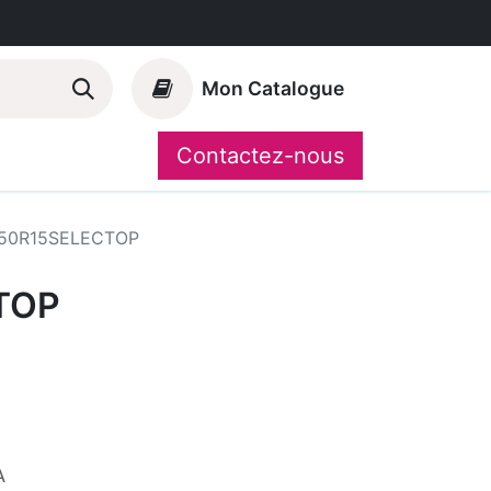
Mon Catalogue
Contactez-nous
Nos marques
CompoShop
50R15SELECTOP
TOP
A