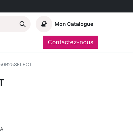
Mon Catalogue
Contactez-nous
Nos marques
CompoShop
50R25SELECT
T
VA