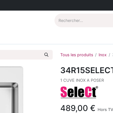
Catalogues PDF
Qui sommes-nous?
Tous les produits
Inox
34R15SELEC
1 CUVE INOX A POSER
489,00
€
Hors T