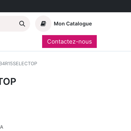
Mon Catalogue
Contactez-nous
Nos marques
CompoShop
34R15SELECTOP
TOP
VA