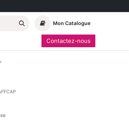
Mon Catalogue
Contactez-nous
Nos marques
CompoShop
P
) AFFCAP
ise