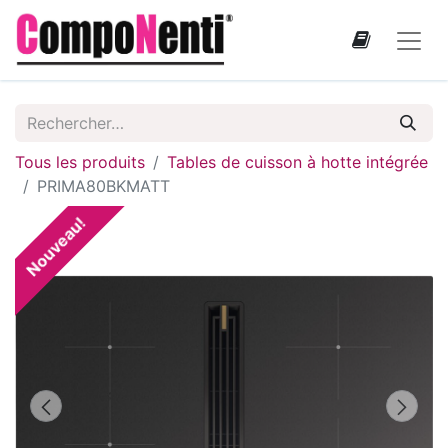
Tous les produits
Tables de cuisson à hotte intégrée
PRIMA80BKMATT
Nouveau!