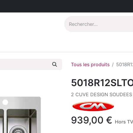
Catalogues PDF
Qui sommes-nous?
Tous les produits
5018R1
5018R12SLT
2 CUVE DESIGN SOUDEES
939,00
€
Hors T