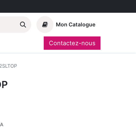
Mon Catalogue
Contactez-nous
Nos marques
CompoShop
2SLTOP
OP
VA