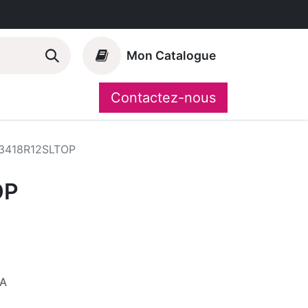
Mon Catalogue
Contactez-nous
Nos marques
CompoShop
3418R12SLTOP
OP
VA