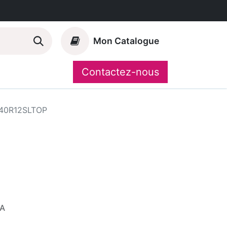
Mon Catalogue
Contactez-nous
Nos marques
CompoShop
40R12SLTOP
VA