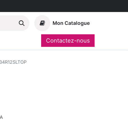
Mon Catalogue
Contactez-nous
Nos marques
CompoShop
34R12SLTOP
VA