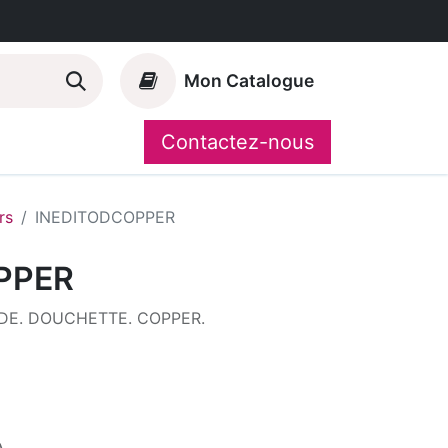
Mon Catalogue
Contactez-nous
Nos marques
CompoShop
rs
INEDITODCOPPER
PPER
E. DOUCHETTE. COPPER.